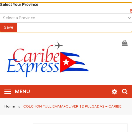
Select Your Province
×
Save
MENU
Home
COLCHON FULL EMMA+OLIVER 12 PULGADAS – CARIBE
>