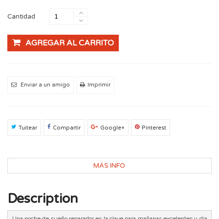
Cantidad
AGREGAR AL CARRITO
Enviar a un amigo
Imprimir
Tuitear
Compartir
Google+
Pinterest
MÁS INFO
Description
Una noche de sueño reparador es la clave para mañanas excelentes y día