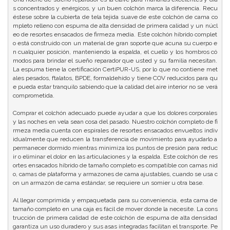
s concentrados y enérgicos, y un buen colchón marca la diferencia. Recu
éstese sobre la cubierta de tela tejida suave de este colchón de cama co
mpleto relleno con espuma de alta densidad de primera calidad y un núcl
eo de resortes ensacados de firmeza media. Este colchón híbrido complet
o está construido con un material de gran soporte que acuna su cuerpo e
n cualquier posición, manteniendo la espalda, el cuello y los hombros có
modos para brindar el sueño reparador que usted y su familia necesitan. 
La espuma tiene la certificación CertiPUR-US, por lo que no contiene met
ales pesados, ftalatos, BPDE, formaldehído y tiene COV reducidos para qu
e pueda estar tranquilo sabiendo que la calidad del aire interior no se verá 
comprometida.

Comprar el colchón adecuado puede ayudar a que los dolores corporales 
y las noches en vela sean cosa del pasado. Nuestro colchón completo de fi
rmeza media cuenta con espirales de resortes ensacados envueltos indiv
idualmente que reducen la transferencia de movimiento para ayudarlo a 
permanecer dormido mientras minimiza los puntos de presión para reduc
ir o eliminar el dolor en las articulaciones y la espalda. Este colchón de res
ortes ensacados híbrido de tamaño completo es compatible con camas nid
o, camas de plataforma y armazones de cama ajustables, cuando se usa c
on un armazón de cama estándar, se requiere un somier u otra base.

Al llegar comprimida y empaquetada para su conveniencia, esta cama de 
tamaño completo en una caja es fácil de mover donde la necesite. La cons
trucción de primera calidad de este colchón de espuma de alta densidad 
garantiza un uso duradero y sus asas integradas facilitan el transporte. Pe