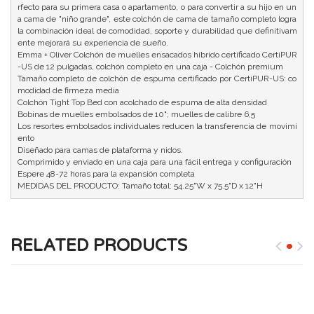
rfecto para su primera casa o apartamento, o para convertir a su hijo en un
a cama de "niño grande", este colchón de cama de tamaño completo logra 
la combinación ideal de comodidad, soporte y durabilidad que definitivam
ente mejorará su experiencia de sueño.

Emma + Oliver Colchón de muelles ensacados híbrido certificado CertiPUR
-US de 12 pulgadas, colchón completo en una caja - Colchón premium

Tamaño completo de colchón de espuma certificado por CertiPUR-US: co
modidad de firmeza media

Colchón Tight Top Bed con acolchado de espuma de alta densidad

Bobinas de muelles embolsados ​​de 10"; muelles de calibre 6,5

Los resortes embolsados ​​individuales reducen la transferencia de movimi
ento

Diseñado para camas de plataforma y nidos.

Comprimido y enviado en una caja para una fácil entrega y configuración

Espere 48-72 horas para la expansión completa

RELATED PRODUCTS
SARDINAS EN TOMATE PICANTE DE 15 OZ