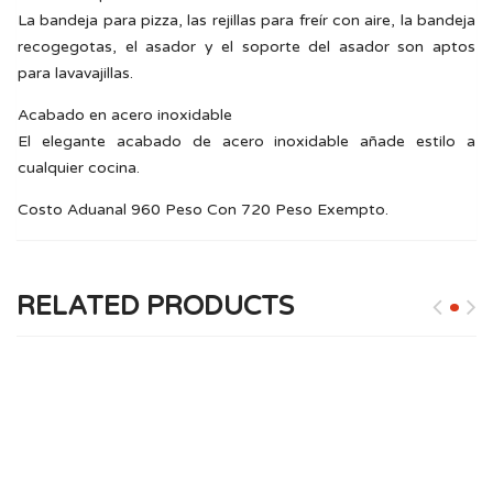
La bandeja para pizza, las rejillas para freír con aire, la bandeja
recogegotas, el asador y el soporte del asador son aptos
para lavavajillas.
Acabado en acero inoxidable
El elegante acabado de acero inoxidable añade estilo a
cualquier cocina.
Costo Aduanal 960 Peso Con 720 Peso Exempto.
RELATED PRODUCTS
SARDINAS EN TOMATE PICANTE DE 15 OZ
Sardinas Ovaladas Iberia en Salsa Picante, una opción de
mariscos atrevida y sabrosa que eleva...