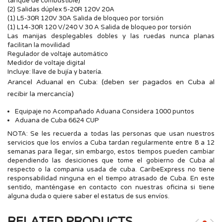
tanque de combustible)
(2) Salidas dúplex 5-20R 120V 20A
(1) L5-30R 120V 30A Salida de bloqueo por torsión
(1) L14-30R 120 V/240 V 30 A Salida de bloqueo por torsión
Las manijas desplegables dobles y las ruedas nunca planas
facilitan la movilidad
Regulador de voltaje automático
Medidor de voltaje digital
Incluye: llave de bujía y batería.
Arancel Aduanal en Cuba: (deben ser pagados en Cuba al
recibir la mercancía)
Equipaje no Acompañado Aduana Considera 1000 puntos
Aduana de Cuba 6624 CUP
NOTA: Se les recuerda a todas las personas que usan nuestros
servicios que los envíos a Cuba tardan regularmente entre 8 a 12
semanas para llegar, sin embargo, estos tiempos pueden cambiar
dependiendo las desiciones que tome el gobierno de Cuba al
respecto o la compania usada de cuba. CaribeExpress no tiene
responsabilidad ninguna en el tiempo atrasado de Cuba. En este
sentido, manténgase en contacto con nuestras oficina si tiene
alguna duda o quiere saber el estatus de sus envíos.
RELATED PRODUCTS