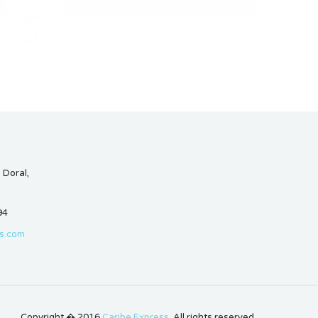
 Doral,
94
s.com
Copyright � 2016
Caribe Express
, All rights reserved.