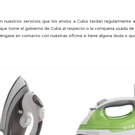
n nuestros servicios que los envíos a Cuba tardan regularmente e
ue tome el gobierno de Cuba al respecto o la compania usada de 
ngase en contacto con nuestras oficina si tiene alguna duda o quie
BLACK & DECKER PLANCHA DE ROPA
Suela de acero inoxidable de
Tecnología Smart
tamaño completo
Ant
Mango de diseño ergonómico
Tanque de agua transp
Explosión de...