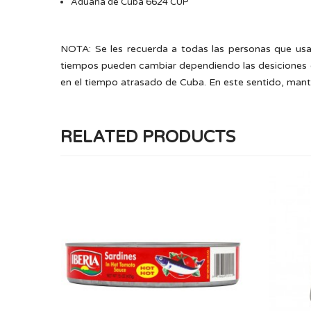
Aduana de Cuba 6624 CUP
NOTA: Se les recuerda a todas las personas que usa
tiempos pueden cambiar dependiendo las desiciones q
en el tiempo atrasado de Cuba. En este sentido, manté
RELATED PRODUCTS
SARDINAS EN TOMATE PICANTE DE 15 OZ
PLANCHA DELUXE PREMIUM
Sardinas Ovaladas Iberia en Salsa
Picante, una opción de mariscos
atrevida y sabrosa que eleva...