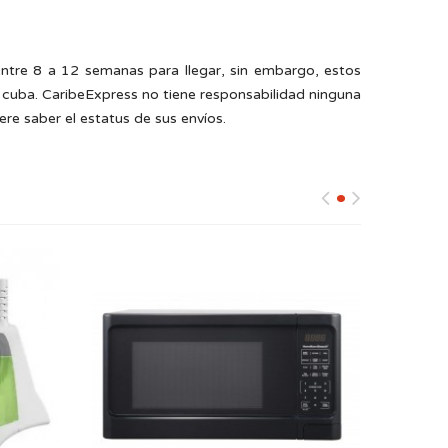
ntre 8 a 12 semanas para llegar, sin embargo, estos
cuba. CaribeExpress no tiene responsabilidad ninguna
re saber el estatus de sus envíos.
HAMILTON BEACH MICROONDA 1.1 CU. FT. NEGRA
AIRE ACONDICIONADO D/VENTANA EMERSON 12000...
Steam™
Horno de microondas digital negro
i goteo
Hamilton Beach de 1.1 pies cúbicos:
arente
Capacidad de 1,1...
...