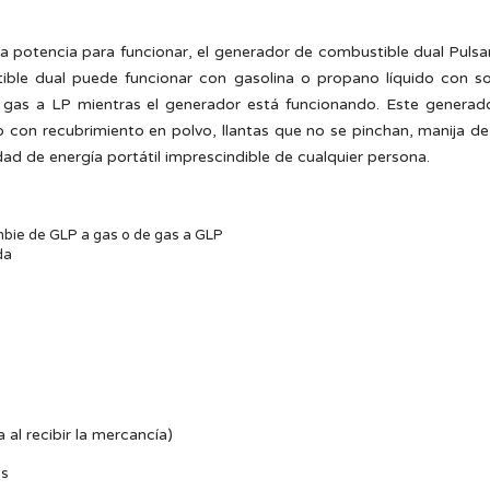
 la potencia para funcionar, el generador de combustible dual Puls
ble dual puede funcionar con gasolina o propano líquido con sol
as a LP mientras el generador está funcionando. Este generador
ro con recubrimiento en polvo, llantas que no se pinchan, manija d
dad de energía portátil imprescindible de cualquier persona.
mbie de GLP a gas o de gas a GLP
da
al recibir la mercancía)
os