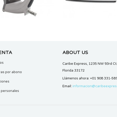
ENTA
ABOUT US
dos
Caribe Express,
1235 NW 93rd Ct.
Florida 33172
ras por abono
Llámenos ahora:
+01 908 331-58
ciones
Email:
informacion@caribeexpres
 personales