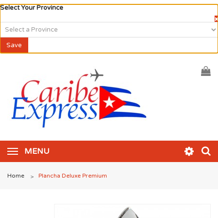
Select Your Province
×
Save
MENU
Home
Plancha Deluxe Premium
>