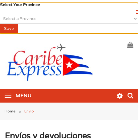
Select Your Province
×
Save
MENU
Home
Envío
>
Envíos y devoluciones